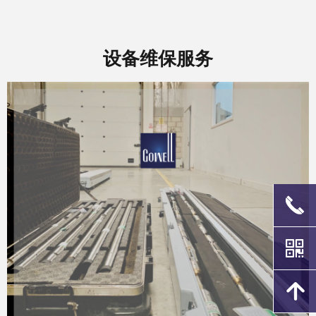
设备维保服务
끅
낃
녕